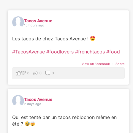
Tacos Avenue
15 hours ago
Les tacos de chez Tacos Avenue !
#TacosAvenue
#foodlovers
#frenchtacos
#food
View on Facebook
·
Share
6
0
0
Tacos Avenue
2 days ago
Qui est tenté par un tacos reblochon même en
été ?