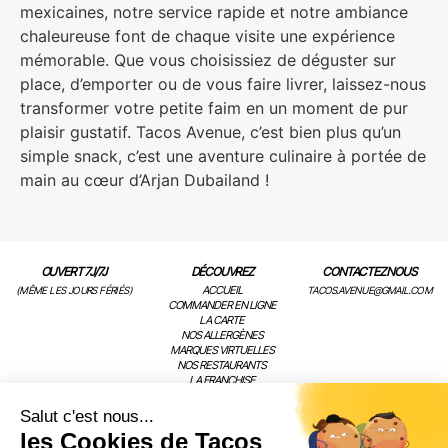
mexicaines, notre service rapide et notre ambiance
chaleureuse font de chaque visite une expérience
mémorable. Que vous choisissiez de déguster sur
place, d’emporter ou de vous faire livrer, laissez-nous
transformer votre petite faim en un moment de pur
plaisir gustatif. Tacos Avenue, c’est bien plus qu’un
simple snack, c’est une aventure culinaire à portée de
main au cœur d’Arjan Dubailand !
OUVERT 7J/7J
DÉCOUVREZ
CONTACTEZ NOUS
ACCUEIL
(MÊME LES JOURS FÉRIÉS)
TACOS.AVENUE@GMAIL.COM
COMMANDER EN LIGNE
LA CARTE
NOS ALLERGÈNES
MARQUES VIRTUELLES
NOS RESTAURANTS
LA FRANCHISE
ACTUALITÉS
CONTACT
Salut c'est nous...
les Cookies de Tacos