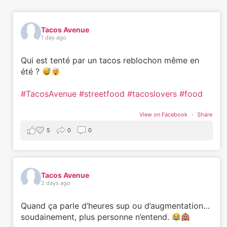
Tacos Avenue
1 day ago
Qui est tenté par un tacos reblochon même en
été ?
#TacosAvenue
#streetfood
#tacoslovers
#food
View on Facebook
·
Share
5
0
0
Tacos Avenue
2 days ago
Quand ça parle d’heures sup ou d’augmentation…
soudainement, plus personne n’entend.