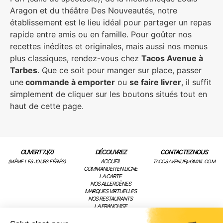
Aragon et du théâtre Des Nouveautés, notre
établissement est le lieu idéal pour partager un repas
rapide entre amis ou en famille. Pour goûter nos
recettes inédites et originales, mais aussi nos menus
plus classiques, rendez-vous chez
Tacos Avenue à
Tarbes
. Que ce soit pour manger sur place, passer
une
commande à emporter
ou
se faire livrer
, il suffit
simplement de cliquer sur les boutons situés tout en
haut de cette page.
OUVERT 7J/7J
DÉCOUVREZ
CONTACTEZ NOUS
ACCUEIL
(MÊME LES JOURS FÉRIÉS)
TACOS.AVENUE@GMAIL.COM
COMMANDER EN LIGNE
LA CARTE
NOS ALLERGÈNES
MARQUES VIRTUELLES
NOS RESTAURANTS
LA FRANCHISE
ACTUALITÉS
CONTACT